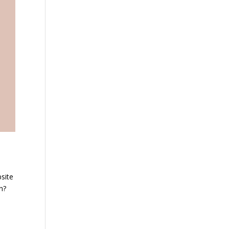
site
n?