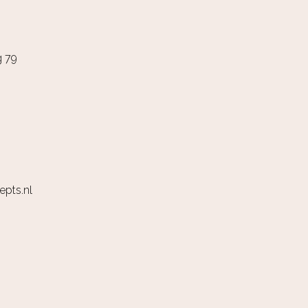
g 79
pts.nl