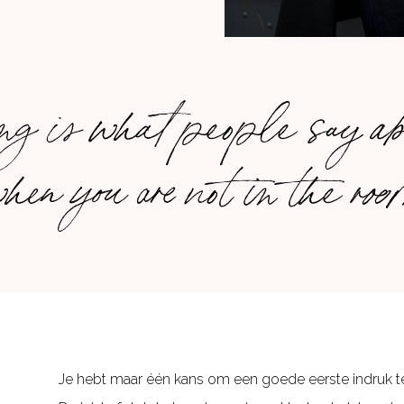
g is what people say ab
hen you are not in the ro
Je hebt maar één kans om een goede eerste indruk te