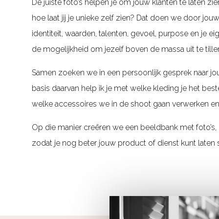
De juiste foto’s helpen je om jouw klanten te laten zie
hoe laat jij je unieke zelf zien? Dat doen we door jou
identiteit, waarden, talenten, gevoel, purpose en je ei
de mogelijkheid om jezelf boven de massa uit te tille
Samen zoeken we in een persoonlijk gesprek naar jo
basis daarvan help ik je met welke kleding je het best
welke accessoires we in de shoot gaan verwerken en 
Op die manier creëren we een beeldbank met foto’s, di
zodat je nog beter jouw product of dienst kunt laten 