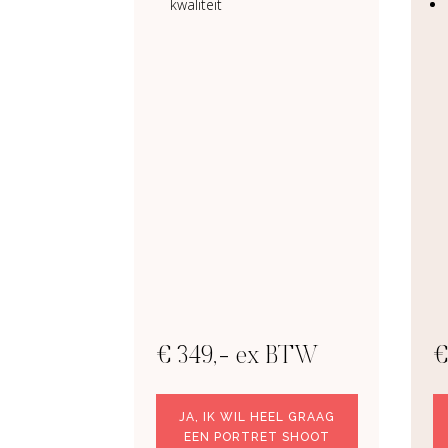
kwaliteit
€ 349,- ex BTW
€
JA, IK WIL HEEL GRAAG
EEN PORTRET SHOOT