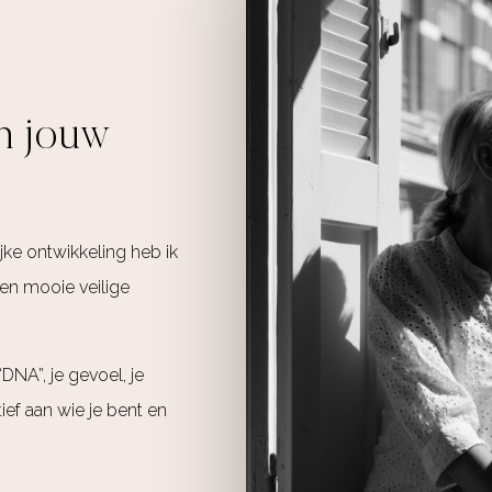
in jouw
jke ontwikkeling heb ik
een mooie veilige
“DNA”, je gevoel, je
ïtief aan wie je bent en