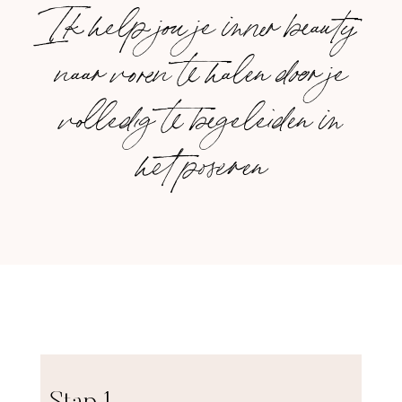
Ik help jou je inner beauty
naar voren te halen door je
volledig te begeleiden in
het poseren